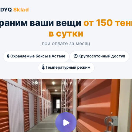
NDYQ
Sklad
раним ваши вещи
от 150 тен
в сутки
при оплате за месяц
🔒 Охраняемые боксы в Астане
🕐 Круглосуточный доступ
🌡️ Температурный режим