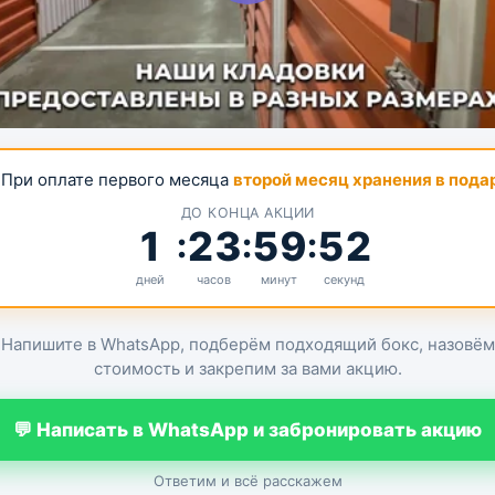
При оплате первого месяца
второй месяц хранения в пода
ДО КОНЦА АКЦИИ
1
23
59
52
:
:
:
дней
часов
минут
секунд
Напишите в WhatsApp, подберём подходящий бокс, назовём
стоимость и закрепим за вами акцию.
💬 Написать в WhatsApp и забронировать акцию
Ответим и всё расскажем